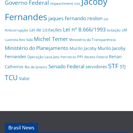
Jacoby
Governo Federal
impeachment
inss
Fernandes
jaques fernando reolon
Lei
Lei nº 8.666/1993
Lei de Licitações
Anticorrupção
licitação
LRF
Michel Temer
lula
Ministério da Transparência
Ludimila Reis
Ministério do Planejamento
Murilo Jacoby
Murilo Jacoby
Fernandes
Renan
PPI
Operação Lava Jato
Petrobras
Receita Federal
STF
Senado Federal
servidores
STJ
Calheiros
Rio de Janeiro
TCU
Valor
Brasil News