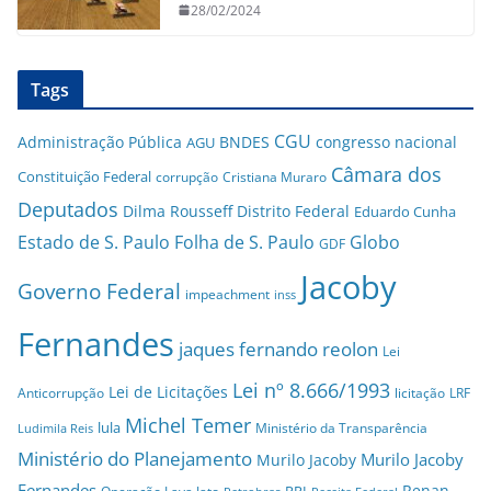
28/02/2024
Tags
CGU
Administração Pública
BNDES
congresso nacional
AGU
Câmara dos
Constituição Federal
corrupção
Cristiana Muraro
Deputados
Dilma Rousseff
Distrito Federal
Eduardo Cunha
Estado de S. Paulo
Folha de S. Paulo
Globo
GDF
Jacoby
Governo Federal
impeachment
inss
Fernandes
jaques fernando reolon
Lei
Lei nº 8.666/1993
Lei de Licitações
Anticorrupção
licitação
LRF
Michel Temer
lula
Ministério da Transparência
Ludimila Reis
Ministério do Planejamento
Murilo Jacoby
Murilo Jacoby
Fernandes
Renan
PPI