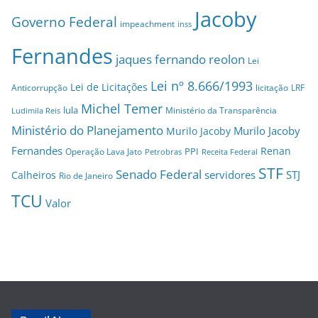
Jacoby
Governo Federal
impeachment
inss
Fernandes
jaques fernando reolon
Lei
Lei nº 8.666/1993
Lei de Licitações
Anticorrupção
licitação
LRF
Michel Temer
lula
Ministério da Transparência
Ludimila Reis
Ministério do Planejamento
Murilo Jacoby
Murilo Jacoby
Fernandes
Renan
PPI
Operação Lava Jato
Petrobras
Receita Federal
STF
Senado Federal
servidores
STJ
Calheiros
Rio de Janeiro
TCU
Valor