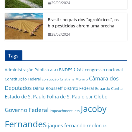
29/03/2024
Brasil : no país dos “agrotóxicos”, os
bio pesticidas abrem uma brecha
28/02/2024
Tags
CGU
Administração Pública
BNDES
congresso nacional
AGU
Câmara dos
Constituição Federal
corrupção
Cristiana Muraro
Deputados
Dilma Rousseff
Distrito Federal
Eduardo Cunha
Estado de S. Paulo
Folha de S. Paulo
Globo
GDF
Jacoby
Governo Federal
impeachment
inss
Fernandes
jaques fernando reolon
Lei