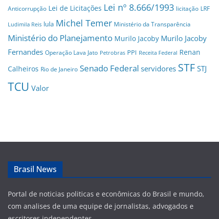
Lei nº 8.666/1993
Lei de Licitações
Anticorrupção
licitação
LRF
Michel Temer
lula
Ministério da Transparência
Ludimila Reis
Ministério do Planejamento
Murilo Jacoby
Murilo Jacoby
Fernandes
Renan
PPI
Operação Lava Jato
Petrobras
Receita Federal
STF
Senado Federal
servidores
STJ
Calheiros
Rio de Janeiro
TCU
Valor
Brasil News
Portal de noticias politicas e econômicas do Brasil e mundo,
com analises de uma equipe de jornalistas, advogados e
escritores independentes