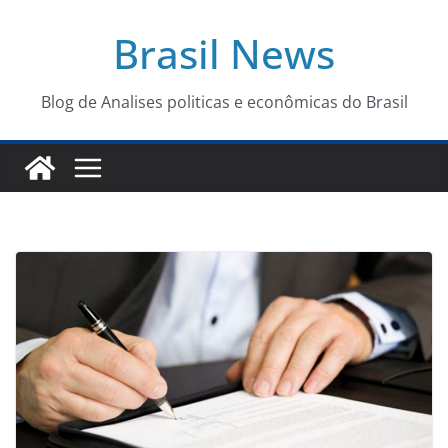
Pular
Brasil News
para
o
conteúdo
Blog de Analises politicas e econômicas do Brasil