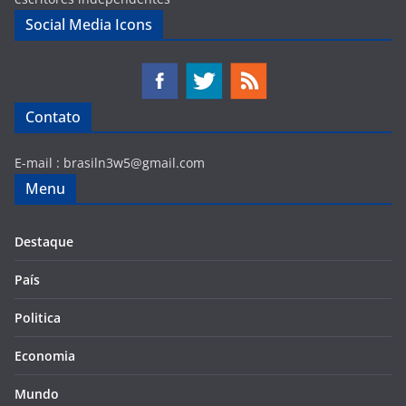
Social Media Icons
Contato
E-mail :
brasiln3w5@gmail.com
Menu
Destaque
País
Politica
Economia
Mundo