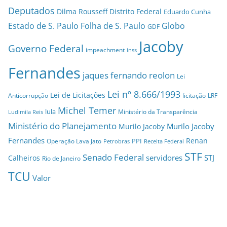
Deputados
Dilma Rousseff
Distrito Federal
Eduardo Cunha
Estado de S. Paulo
Folha de S. Paulo
Globo
GDF
Jacoby
Governo Federal
impeachment
inss
Fernandes
jaques fernando reolon
Lei
Lei nº 8.666/1993
Lei de Licitações
Anticorrupção
licitação
LRF
Michel Temer
lula
Ministério da Transparência
Ludimila Reis
Ministério do Planejamento
Murilo Jacoby
Murilo Jacoby
Fernandes
Renan
PPI
Operação Lava Jato
Petrobras
Receita Federal
STF
Senado Federal
servidores
STJ
Calheiros
Rio de Janeiro
TCU
Valor