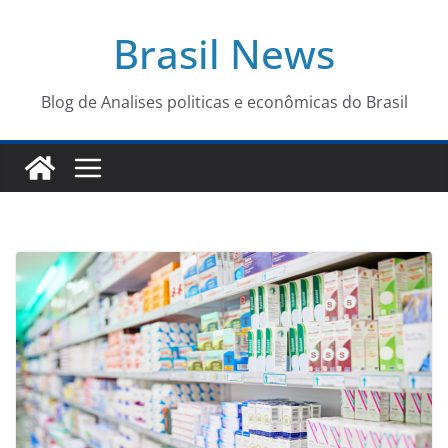
Pular
Brasil News
para
o
conteúdo
Blog de Analises politicas e econômicas do Brasil