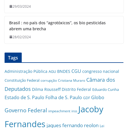
29/03/2024
Brasil : no país dos “agrotóxicos”, os bio pesticidas
abrem uma brecha
28/02/2024
Tags
CGU
Administração Pública
BNDES
congresso nacional
AGU
Câmara dos
Constituição Federal
corrupção
Cristiana Muraro
Deputados
Dilma Rousseff
Distrito Federal
Eduardo Cunha
Estado de S. Paulo
Folha de S. Paulo
Globo
GDF
Jacoby
Governo Federal
impeachment
inss
Fernandes
jaques fernando reolon
Lei