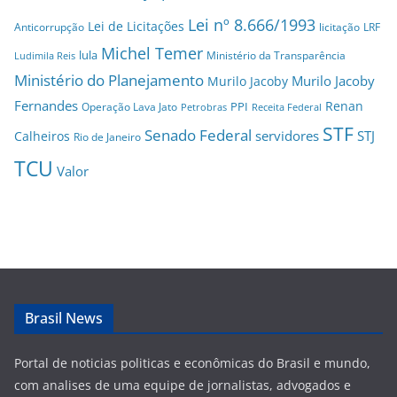
Lei nº 8.666/1993
Lei de Licitações
Anticorrupção
licitação
LRF
Michel Temer
lula
Ministério da Transparência
Ludimila Reis
Ministério do Planejamento
Murilo Jacoby
Murilo Jacoby
Fernandes
Renan
PPI
Operação Lava Jato
Petrobras
Receita Federal
STF
Senado Federal
servidores
STJ
Calheiros
Rio de Janeiro
TCU
Valor
Brasil News
Portal de noticias politicas e econômicas do Brasil e mundo,
com analises de uma equipe de jornalistas, advogados e