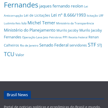
Fernandes
jaques fernando reolon
Lei
Lei nº 8.666/1993
Lei de Licitações
Anticorrupção
licitação
LRF
Michel Temer
lula
Ministério da Transparência
Ludimila Reis
Ministério do Planejamento
Murilo Jacoby
Murilo Jacoby
Fernandes
Renan
PPI
Operação Lava Jato
Petrobras
Receita Federal
STF
Senado Federal
servidores
STJ
Calheiros
Rio de Janeiro
TCU
Valor
Brasil News
Portal de noticias politicas e econômicas do Brasil e mundo,