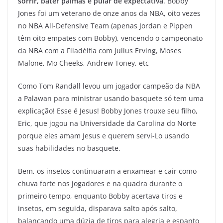
sorrir, bater palmas e pular de expectativa
. Bobby
Jones foi um veterano de onze anos da NBA, oito vezes
no NBA All-Defensive Team (apenas Jordan e Pippen
têm oito empates com Bobby), vencendo o campeonato
da NBA com a Filadélfia com Julius Erving, Moses
Malone, Mo Cheeks, Andrew Toney, etc
Como Tom Randall levou um jogador campeão da NBA
a Palawan para ministrar usando basquete só tem uma
explicação! Esse é Jesus! Bobby Jones trouxe seu filho,
Eric, que jogou na Universidade da Carolina do Norte
porque eles amam Jesus e querem servi-Lo usando
suas habilidades no basquete.
Bem, os insetos continuaram a enxamear e cair como
chuva forte nos jogadores e na quadra durante o
primeiro tempo, enquanto Bobby acertava tiros e
insetos, em seguida, disparava salto após salto,
balançando uma dúzia de tiros para alegria e espanto