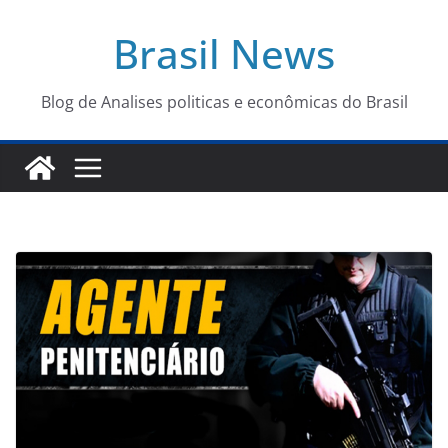
Pular
Brasil News
para
o
conteúdo
Blog de Analises politicas e econômicas do Brasil