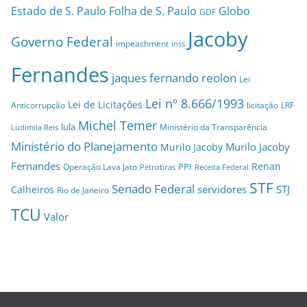
Estado de S. Paulo
Folha de S. Paulo
Globo
GDF
Jacoby
Governo Federal
impeachment
inss
Fernandes
jaques fernando reolon
Lei
Lei nº 8.666/1993
Lei de Licitações
Anticorrupção
licitação
LRF
Michel Temer
lula
Ministério da Transparência
Ludimila Reis
Ministério do Planejamento
Murilo Jacoby
Murilo Jacoby
Fernandes
Renan
PPI
Operação Lava Jato
Petrobras
Receita Federal
STF
Senado Federal
servidores
STJ
Calheiros
Rio de Janeiro
TCU
Valor