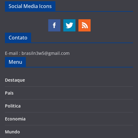
Social Media Icons
Contato
E-mail :
brasiln3w5@gmail.com
Menu
Destaque
País
Politica
Economia
Mundo