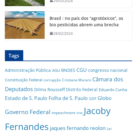
29/03/2024
Brasil : no país dos “agrotóxicos”, os
bio pesticidas abrem uma brecha
28/02/2024
Tags
CGU
Administração Pública
BNDES
congresso nacional
AGU
Câmara dos
Constituição Federal
corrupção
Cristiana Muraro
Deputados
Dilma Rousseff
Distrito Federal
Eduardo Cunha
Estado de S. Paulo
Folha de S. Paulo
Globo
GDF
Jacoby
Governo Federal
impeachment
inss
Fernandes
jaques fernando reolon
Lei