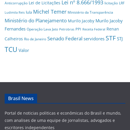
Lei nº 8.666/1993
Lei de Licitações
Anticorrupção
licitação
LRF
Michel Temer
lula
Ministério da Transparência
Ludimila Reis
Ministério do Planejamento
Murilo Jacoby
Murilo Jacoby
Fernandes
Renan
PPI
Operação Lava Jato
Petrobras
Receita Federal
STF
Senado Federal
servidores
STJ
Calheiros
Rio de Janeiro
TCU
Valor
Brasil News
Portal de noticias politicas e econômicas do Brasil e mundo,
com analises de uma equipe de jornalistas, advogados e
escritores independentes