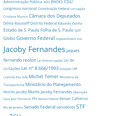
CGU
Administração Pública
BNDES
AGU
congresso nacional
Constituição Federal
corrupção
Câmara dos Deputados
Cristiana Muraro
Dilma Rousseff
Distrito Federal
Eduardo Cunha
Estado de S. Paulo
Folha de S. Paulo
GDF
Governo Federal
Globo
impeachment
inss
Jacoby Fernandes
jaques
fernando reolon
Lei de
Lei Anticorrupção
Lei nº 8.666/1993
Licitações
licitação
LRF
Michel Temer
lula
Ministério da
Ludimila Reis
Ministério do Planejamento
Transparência
Murilo Jacoby Fernandes
Murilo Jacoby
Operação
Renan Calheiros
PPI
Lava Jato
Petrobras
Receita Federal
STF
Senado Federal
servidores
Rio de Janeiro