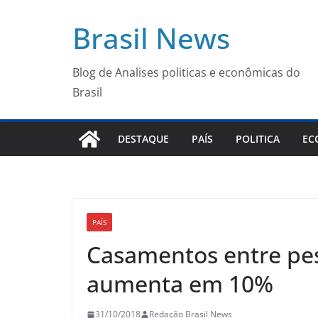
Pular
Brasil News
para
o
conteúdo
Blog de Analises politicas e econômicas do
Brasil
DESTAQUE
PAÍS
POLITICA
EC
PAÍS
Casamentos entre pe
aumenta em 10%
31/10/2018
Redação Brasil News