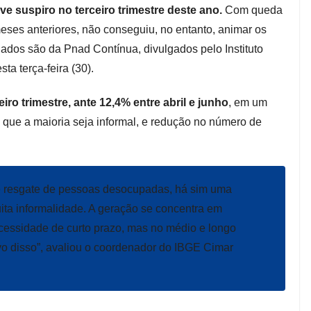
ve suspiro no terceiro trimestre deste ano.
Com queda
ses anteriores, não conseguiu, no entanto, animar os
 dados são da Pnad Contínua, divulgados pelo Instituto
esta terça-feira (30).
ro trimestre, ante 12,4% entre abril e junho
, em um
que a maioria seja informal, e redução no número de
e resgate de pessoas desocupadas, há sim uma
ita informalidade. A geração se concentra em
cessidade de curto prazo, mas no médio e longo
vo disso”, avaliou o coordenador do IBGE Cimar