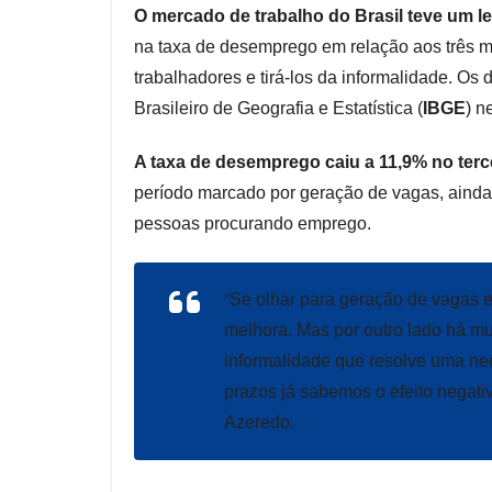
O mercado de trabalho do Brasil teve um le
na taxa de desemprego em relação aos três me
trabalhadores e tirá-los da informalidade. Os
Brasileiro de Geografia e Estatística (
IBGE
) n
A taxa de desemprego caiu a 11,9% no tercei
período marcado por geração de vagas, ainda 
pessoas procurando emprego.
“
Se olhar para geração de vagas 
melhora. Mas por outro lado há mu
informalidade que resolve uma ne
prazos já sabemos o efeito negati
Azeredo.