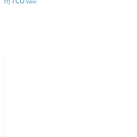
TCU
STJ
Valor