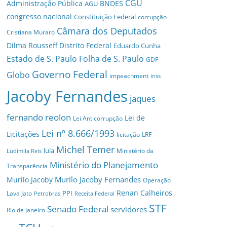
CGU
Administração Pública
BNDES
AGU
congresso nacional
Constituição Federal
corrupção
Câmara dos Deputados
Cristiana Muraro
Dilma Rousseff
Distrito Federal
Eduardo Cunha
Estado de S. Paulo
Folha de S. Paulo
GDF
Governo Federal
Globo
impeachment
inss
Jacoby Fernandes
jaques
fernando reolon
Lei de
Lei Anticorrupção
Lei nº 8.666/1993
Licitações
licitação
LRF
Michel Temer
lula
Ministério da
Ludimila Reis
Ministério do Planejamento
Transparência
Murilo Jacoby Fernandes
Murilo Jacoby
Operação
Renan Calheiros
PPI
Lava Jato
Petrobras
Receita Federal
STF
Senado Federal
servidores
Rio de Janeiro