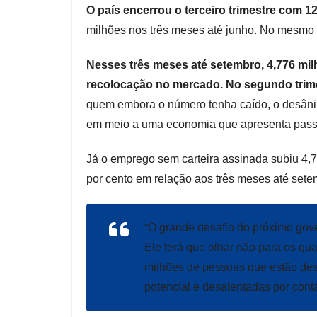
O país encerrou o terceiro trimestre com 
milhões nos três meses até junho. No mesmo 
Nesses três meses até setembro, 4,776 mil
recolocação no mercado. No segundo trime
quem embora o número tenha caído, o desân
em meio a uma economia que apresenta passo
Já o emprego sem carteira assinada subiu 4,
por cento em relação aos três meses até sete
“
O grande desafio do próximo gov
Ele terá que olhar não para os q
milhões de pessoas que estão de
potencial e desalentadas por cont