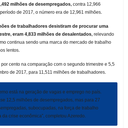
12,492 milhões de desempregados,
contra 12,966
período de 2017, o número era de 12,961 milhões.
hões de trabalhadores desistiram de procurar uma
stre, eram 4,833 milhões de desalentados,
relevando
imo continua sendo uma marca do mercado de trabalho
s lentos.
7 por cento na comparação com o segundo trimestre e 5,5
mbro de 2017, para 11,511 milhões de trabalhadores.
erno está na geração de vagas e emprego no país.
uase 12,5 milhões de desempregados, mas para 27
sempregadas, subocupadas, na força de trabalho
a da crise econômica”, completou Azeredo.