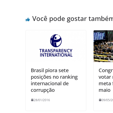
Você pode gostar també
Brasil piora sete
Congr
posições no ranking
votar 
internacional de
meta f
corrupção
maio
28/01/2016
09/05/2