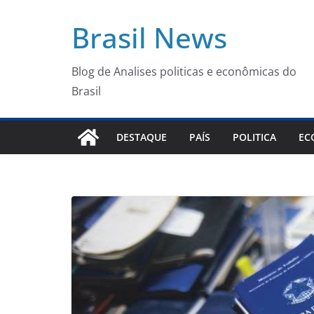
Pular
Brasil News
para
o
conteúdo
Blog de Analises politicas e econômicas do
Brasil
DESTAQUE
PAÍS
POLITICA
EC