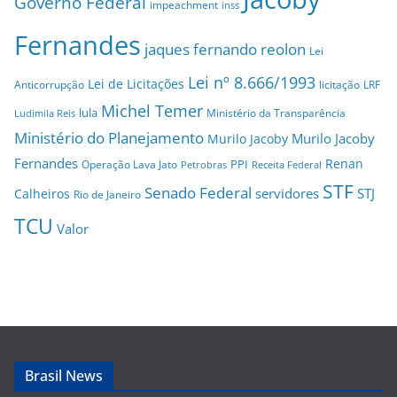
Governo Federal
impeachment
inss
Fernandes
jaques fernando reolon
Lei
Lei nº 8.666/1993
Lei de Licitações
Anticorrupção
licitação
LRF
Michel Temer
lula
Ministério da Transparência
Ludimila Reis
Ministério do Planejamento
Murilo Jacoby
Murilo Jacoby
Fernandes
Renan
PPI
Operação Lava Jato
Petrobras
Receita Federal
STF
Senado Federal
servidores
STJ
Calheiros
Rio de Janeiro
TCU
Valor
Brasil News