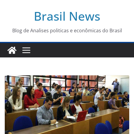
Pular
Brasil News
para
o
conteúdo
Blog de Analises politicas e econômicas do Brasil