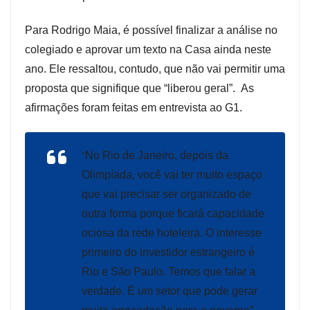
Para Rodrigo Maia, é possível finalizar a análise no
colegiado e aprovar um texto na Casa ainda neste
ano. Ele ressaltou, contudo, que não vai permitir uma
proposta que signifique que “liberou geral”. As
afirmações foram feitas em entrevista ao G1.
“
No Rio de Janeiro, depois da
Olimpíada, você vai ter muito espaço
que vai precisar ser organizado de
outra forma porque ficará capacidade
ociosa da rede hoteleira. O interesse
primeiro do investidor estrangeiro é
Rio e São Paulo. Temos que falar a
verdade. É um setor que pode gerar