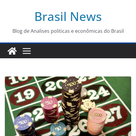
Pular
Brasil News
para
o
conteúdo
Blog de Analises politicas e econômicas do Brasil