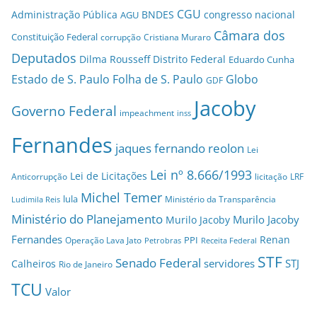
CGU
Administração Pública
BNDES
congresso nacional
AGU
Câmara dos
Constituição Federal
corrupção
Cristiana Muraro
Deputados
Dilma Rousseff
Distrito Federal
Eduardo Cunha
Estado de S. Paulo
Folha de S. Paulo
Globo
GDF
Jacoby
Governo Federal
impeachment
inss
Fernandes
jaques fernando reolon
Lei
Lei nº 8.666/1993
Lei de Licitações
Anticorrupção
licitação
LRF
Michel Temer
lula
Ministério da Transparência
Ludimila Reis
Ministério do Planejamento
Murilo Jacoby
Murilo Jacoby
Fernandes
Renan
PPI
Operação Lava Jato
Petrobras
Receita Federal
STF
Senado Federal
servidores
STJ
Calheiros
Rio de Janeiro
TCU
Valor