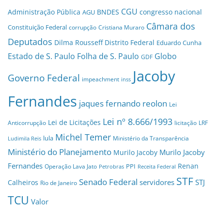
CGU
Administração Pública
BNDES
congresso nacional
AGU
Câmara dos
Constituição Federal
corrupção
Cristiana Muraro
Deputados
Dilma Rousseff
Distrito Federal
Eduardo Cunha
Estado de S. Paulo
Folha de S. Paulo
Globo
GDF
Jacoby
Governo Federal
impeachment
inss
Fernandes
jaques fernando reolon
Lei
Lei nº 8.666/1993
Lei de Licitações
Anticorrupção
licitação
LRF
Michel Temer
lula
Ministério da Transparência
Ludimila Reis
Ministério do Planejamento
Murilo Jacoby
Murilo Jacoby
Fernandes
Renan
PPI
Operação Lava Jato
Petrobras
Receita Federal
STF
Senado Federal
servidores
STJ
Calheiros
Rio de Janeiro
TCU
Valor