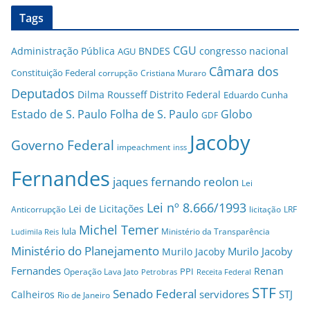
Tags
CGU
Administração Pública
BNDES
congresso nacional
AGU
Câmara dos
Constituição Federal
corrupção
Cristiana Muraro
Deputados
Dilma Rousseff
Distrito Federal
Eduardo Cunha
Estado de S. Paulo
Folha de S. Paulo
Globo
GDF
Jacoby
Governo Federal
impeachment
inss
Fernandes
jaques fernando reolon
Lei
Lei nº 8.666/1993
Lei de Licitações
Anticorrupção
licitação
LRF
Michel Temer
lula
Ministério da Transparência
Ludimila Reis
Ministério do Planejamento
Murilo Jacoby
Murilo Jacoby
Fernandes
Renan
PPI
Operação Lava Jato
Petrobras
Receita Federal
STF
Senado Federal
servidores
STJ
Calheiros
Rio de Janeiro