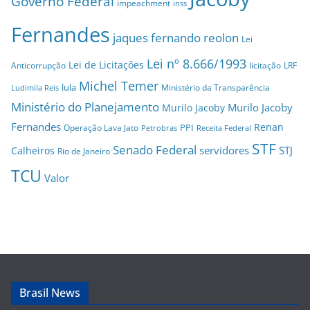
Governo Federal
impeachment
inss
Fernandes
jaques fernando reolon
Lei
Lei nº 8.666/1993
Lei de Licitações
Anticorrupção
licitação
LRF
Michel Temer
lula
Ministério da Transparência
Ludimila Reis
Ministério do Planejamento
Murilo Jacoby
Murilo Jacoby
Fernandes
Renan
PPI
Operação Lava Jato
Petrobras
Receita Federal
STF
Senado Federal
servidores
STJ
Calheiros
Rio de Janeiro
TCU
Valor
Brasil News