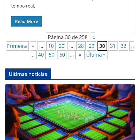
tempo real,
Read More
Página 30 de 258
«
Primeira
«
...
10
20
...
28
29
30
31
32
..
.
40
50
60
...
»
Última »
Ultimas noticias