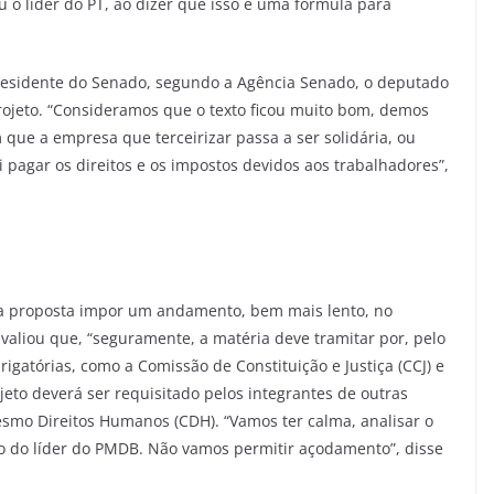
u o líder do PT, ao dizer que isso é uma fórmula para
presidente do Senado, segundo a Agência Senado, o deputado
projeto. “Consideramos que o texto ficou muito bom, demos
 que a empresa que terceirizar passa a ser solidária, ou
i pagar os direitos e os impostos devidos aos trabalhadores”,
da proposta impor um andamento, bem mais lento, no
avaliou que, “seguramente, a matéria deve tramitar por, pelo
igatórias, como a Comissão de Constituição e Justiça (CCJ) e
eto deverá ser requisitado pelos integrantes de outras
esmo Direitos Humanos (CDH). “Vamos ter calma, analisar o
o do líder do PMDB. Não vamos permitir açodamento”, disse