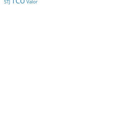
TCU
STJ
Valor