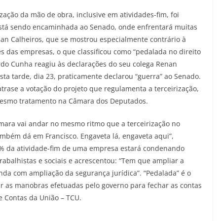
ização da mão de obra, inclusive em atividades-fim, foi
stá sendo encaminhada ao Senado, onde enfrentará muitas
enan Calheiros, que se mostrou especialmente contrário à
es das empresas, o que classificou como “pedalada no direito
rdo Cunha reagiu às declarações do seu colega Renan
esta tarde, dia 23, praticamente declarou “guerra” ao Senado.
trase a votação do projeto que regulamenta a terceirização,
esmo tratamento na Câmara dos Deputados.
ara vai andar no mesmo ritmo que a terceirização no
mbém dá em Francisco. Engaveta lá, engaveta aqui”,
00% da atividade-fim de uma empresa estará condenando
rabalhistas e sociais e acrescentou: “Tem que ampliar a
nda com ampliação da segurança jurídica”. “Pedalada” é o
r as manobras efetuadas pelo governo para fechar as contas
e Contas da União – TCU.