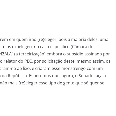
arem em quem irão (re)eleger, pois a maioria deles, uma
em os (re)elegeu, no caso específico (Câmara dos
ZALA” (a terceirização) embora o subsídio assinado por
o relator do PEC, por solicitação deste, mesmo assim, os
garam-no ao lixo, e criaram esse monstrengo com um
ta da República. Esperemos que, agora, o Senado faça a
 não mais (re)eleger esse tipo de gente que só quer se