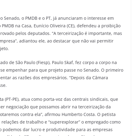
 do Senado, o PMDB e o PT, já anunciaram o interesse em
o PMDB na Casa, Eunício Oliveira (CE), defendeu a proibição
provado pelos deputados. “A terceirização é importante, mas
presa”, adiantou ele, ao destacar que não vai permitir
jeto.
do de São Paulo (Fiesp), Paulo Skaf, fez corpo a corpo na
i se empenhar para que projeto passe no Senado. O primeiro
entar as razões dos empresários. “Depois da Câmara
sse.
 (PT-PE), atua como porta-voz das centrais sindicais, que
uer negociação que possamos abrir na terceirização da
 votaremos contra ela”, afirmou Humberto Costa. O petista
s relações de trabalho e “superexplorar” o empregado como
 podemos dar lucro e produtividade para as empresas