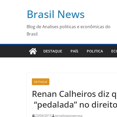
Pular
Brasil News
para
o
conteúdo
Blog de Analises politicas e econômicas do
Brasil
DESTAQUE
PAÍS
POLITICA
EC
DESTAQUE
Renan Calheiros diz q
“pedalada” no direit
23/04/2015
jornalistajorgerosa