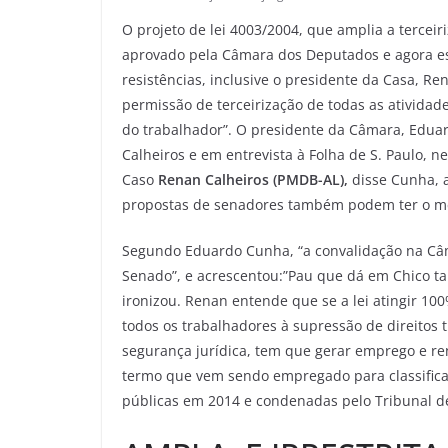
O projeto de lei 4003/2004, que amplia a terceir
aprovado pela Câmara dos Deputados e agora e
resistências, inclusive o presidente da Casa, R
permissão de terceirização de todas as atividad
do trabalhador”. O presidente da Câmara, Edua
Calheiros e em entrevista à Folha de S. Paulo, n
Caso
Renan Calheiros (PMDB-AL),
disse Cunha, a
propostas de senadores também podem ter o m
Segundo Eduardo Cunha, “a convalidação na Câm
Senado”, e acrescentou:”Pau que dá em Chico ta
ironizou. Renan entende que se a lei atingir 1
todos os trabalhadores à supressão de direitos t
segurança jurídica, tem que gerar emprego e re
termo que vem sendo empregado para classifica
públicas em 2014 e condenadas pelo Tribunal d