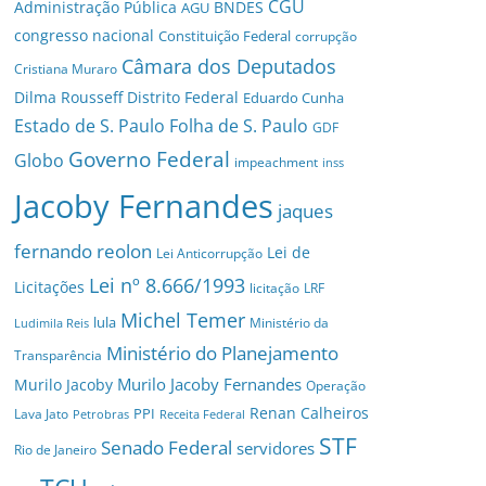
CGU
Administração Pública
BNDES
AGU
congresso nacional
Constituição Federal
corrupção
Câmara dos Deputados
Cristiana Muraro
Dilma Rousseff
Distrito Federal
Eduardo Cunha
Estado de S. Paulo
Folha de S. Paulo
GDF
Governo Federal
Globo
impeachment
inss
Jacoby Fernandes
jaques
fernando reolon
Lei de
Lei Anticorrupção
Lei nº 8.666/1993
Licitações
licitação
LRF
Michel Temer
lula
Ministério da
Ludimila Reis
Ministério do Planejamento
Transparência
Murilo Jacoby Fernandes
Murilo Jacoby
Operação
Renan Calheiros
PPI
Lava Jato
Petrobras
Receita Federal
STF
Senado Federal
servidores
Rio de Janeiro