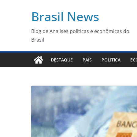
Pular
Brasil News
para
o
conteúdo
Blog de Analises politicas e econômicas do
Brasil
DESTAQUE
PAÍS
POLITICA
EC