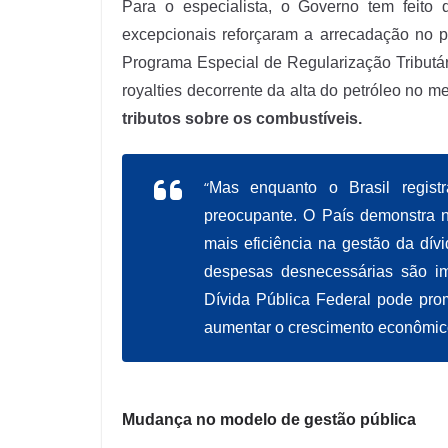
Para o especialista, o Governo tem feito 
excepcionais reforçaram a arrecadação no 
Programa Especial de Regularização Tributá
royalties decorrente da alta do petróleo no m
tributos sobre os combustíveis.
“
Mas enquanto o Brasil registra
preocupante. O País demonstra 
mais eficiência na gestão da dív
despesas desnecessárias são im
Dívida Pública Federal pode pro
aumentar o crescimento econômico
Mudança no modelo de gestão pública