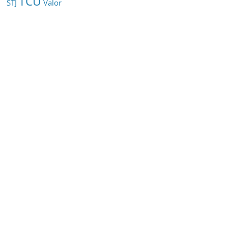
TCU
STJ
Valor