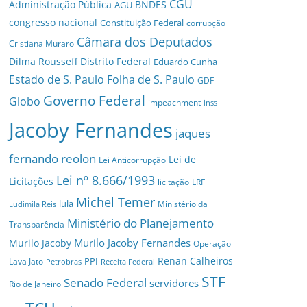
CGU
Administração Pública
BNDES
AGU
congresso nacional
Constituição Federal
corrupção
Câmara dos Deputados
Cristiana Muraro
Dilma Rousseff
Distrito Federal
Eduardo Cunha
Estado de S. Paulo
Folha de S. Paulo
GDF
Governo Federal
Globo
impeachment
inss
Jacoby Fernandes
jaques
fernando reolon
Lei de
Lei Anticorrupção
Lei nº 8.666/1993
Licitações
licitação
LRF
Michel Temer
lula
Ministério da
Ludimila Reis
Ministério do Planejamento
Transparência
Murilo Jacoby Fernandes
Murilo Jacoby
Operação
Renan Calheiros
PPI
Lava Jato
Petrobras
Receita Federal
STF
Senado Federal
servidores
Rio de Janeiro