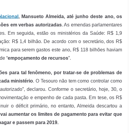
Nacional
, Mansueto Almeida, até junho deste ano, os
lhões em verbas autorizadas
. As emendas parlamentares
es. Em seguida, estão os ministérios da Saúde: R$ 1,9
ação: R$ 1,4 bilhão. De acordo com o secretário, dos R$
ômica para serem gastos este ano, R$ 118 bilhões haviam
de “
empoçamento de recursos
”.
es para tal fenômeno, por tratar-se de problemas de
cada ministério
. O Tesouro não tem como controlar como
torizado”, declarou. Conforme o secretário, hoje, 30, o
 movimentação e empenho de cada pasta. Em tese, os R$
uir o déficit primário, no entanto, Almeida descartou a
 vai aumentar os limites de pagamento para evitar que
pagar e passem para 2019.