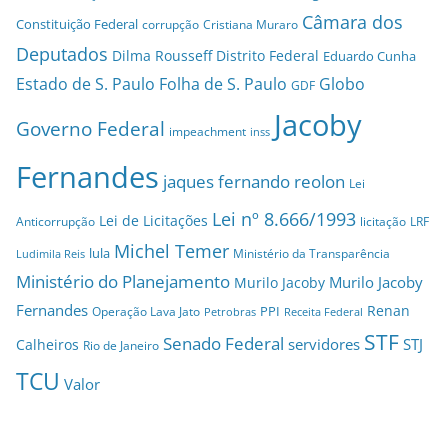
Câmara dos
Constituição Federal
corrupção
Cristiana Muraro
Deputados
Dilma Rousseff
Distrito Federal
Eduardo Cunha
Estado de S. Paulo
Folha de S. Paulo
Globo
GDF
Jacoby
Governo Federal
impeachment
inss
Fernandes
jaques fernando reolon
Lei
Lei nº 8.666/1993
Lei de Licitações
Anticorrupção
licitação
LRF
Michel Temer
lula
Ministério da Transparência
Ludimila Reis
Ministério do Planejamento
Murilo Jacoby
Murilo Jacoby
Fernandes
Renan
PPI
Operação Lava Jato
Petrobras
Receita Federal
STF
Senado Federal
servidores
STJ
Calheiros
Rio de Janeiro
TCU
Valor