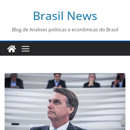
Pular
Brasil News
para
o
conteúdo
Blog de Analises politicas e econômicas do Brasil