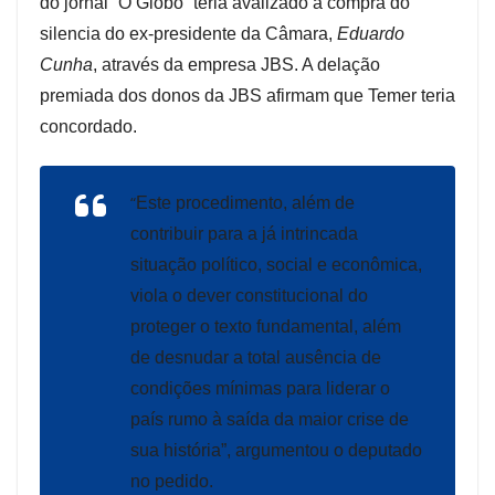
do jornal “O Globo” teria avalizado a compra do
silencia do ex-presidente da Câmara,
Eduardo
Cunha
, através da empresa JBS. A delação
premiada dos donos da JBS afirmam que Temer teria
concordado.
“
Este procedimento, além de
contribuir para a já intrincada
situação político, social e econômica,
viola o dever constitucional do
proteger o texto fundamental, além
de desnudar a total ausência de
condições mínimas para liderar o
país rumo à saída da maior crise de
sua história”, argumentou o deputado
no pedido.