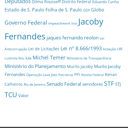
Deputados
Dilma Rousseff
Distrito Federal
Eduardo Cunha
Estado de S. Paulo
Folha de S. Paulo
Globo
GDF
Jacoby
Governo Federal
impeachment
inss
Fernandes
jaques fernando reolon
Lei
Lei nº 8.666/1993
Lei de Licitações
Anticorrupção
licitação
LRF
Michel Temer
lula
Ministério da Transparência
Ludimila Reis
Ministério do Planejamento
Murilo Jacoby
Murilo Jacoby
Fernandes
Renan
PPI
Operação Lava Jato
Petrobras
Receita Federal
STF
Senado Federal
servidores
STJ
Calheiros
Rio de Janeiro
TCU
Valor