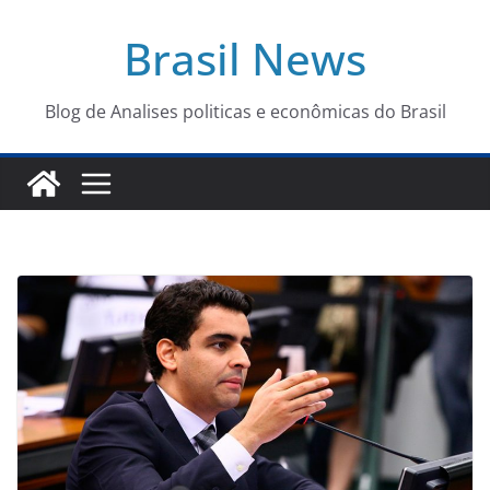
Pular
Brasil News
para
o
conteúdo
Blog de Analises politicas e econômicas do Brasil