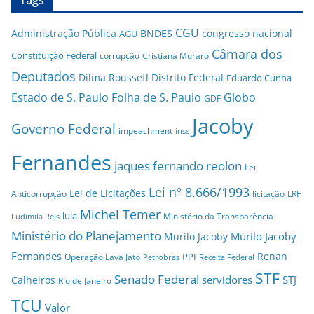
Tags
CGU
Administração Pública
BNDES
congresso nacional
AGU
Câmara dos
Constituição Federal
corrupção
Cristiana Muraro
Deputados
Dilma Rousseff
Distrito Federal
Eduardo Cunha
Estado de S. Paulo
Folha de S. Paulo
Globo
GDF
Jacoby
Governo Federal
impeachment
inss
Fernandes
jaques fernando reolon
Lei
Lei nº 8.666/1993
Lei de Licitações
Anticorrupção
licitação
LRF
Michel Temer
lula
Ministério da Transparência
Ludimila Reis
Ministério do Planejamento
Murilo Jacoby
Murilo Jacoby
Fernandes
Renan
PPI
Operação Lava Jato
Petrobras
Receita Federal
STF
Senado Federal
servidores
STJ
Calheiros
Rio de Janeiro
TCU
Valor