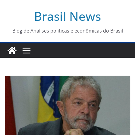
Pular
Brasil News
para
o
conteúdo
Blog de Analises politicas e econômicas do Brasil