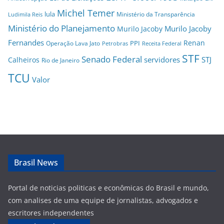
Michel Temer
lula
Ministério da Transparência
Ludimila Reis
Ministério do Planejamento
Murilo Jacoby
Murilo Jacoby
Fernandes
Renan
PPI
Operação Lava Jato
Petrobras
Receita Federal
STF
Senado Federal
servidores
STJ
Calheiros
Rio de Janeiro
TCU
Valor
Brasil News
Portal de noticias politicas e econômicas do Brasil e mundo,
com analises de uma equipe de jornalistas, advogados e
escritores independentes