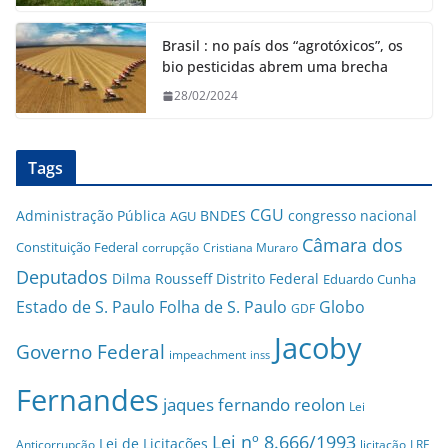
Brasil : no país dos “agrotóxicos”, os
bio pesticidas abrem uma brecha
28/02/2024
Tags
CGU
Administração Pública
BNDES
congresso nacional
AGU
Câmara dos
Constituição Federal
corrupção
Cristiana Muraro
Deputados
Dilma Rousseff
Distrito Federal
Eduardo Cunha
Estado de S. Paulo
Folha de S. Paulo
Globo
GDF
Jacoby
Governo Federal
impeachment
inss
Fernandes
jaques fernando reolon
Lei
Lei nº 8.666/1993
Lei de Licitações
Anticorrupção
licitação
LRF