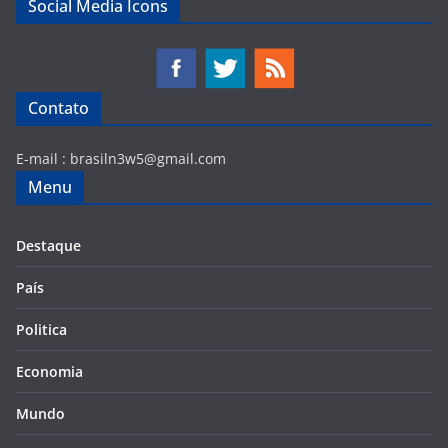
Social Media Icons
Contato
E-mail :
brasiln3w5@gmail.com
Menu
Destaque
País
Politica
Economia
Mundo