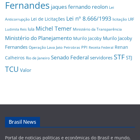
Fernandes
jaques fernando reolon
Lei
Lei nº 8.666/1993
Lei de Licitações
Anticorrupção
licitação
LRF
Michel Temer
lula
Ministério da Transparência
Ludimila Reis
Ministério do Planejamento
Murilo Jacoby
Murilo Jacoby
Fernandes
Renan
PPI
Operação Lava Jato
Petrobras
Receita Federal
STF
Senado Federal
servidores
STJ
Calheiros
Rio de Janeiro
TCU
Valor
Brasil News
Portal de noticias politicas e econômicas do Brasil e mundo,