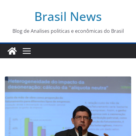
Pular
Brasil News
para
o
conteúdo
Blog de Analises politicas e econômicas do Brasil