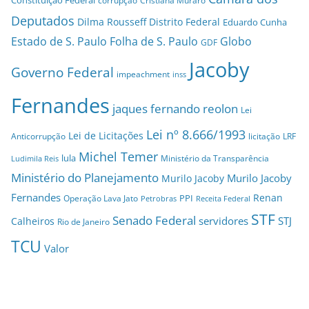
corrupção
Cristiana Muraro
Deputados
Dilma Rousseff
Distrito Federal
Eduardo Cunha
Estado de S. Paulo
Folha de S. Paulo
Globo
GDF
Jacoby
Governo Federal
impeachment
inss
Fernandes
jaques fernando reolon
Lei
Lei nº 8.666/1993
Lei de Licitações
Anticorrupção
licitação
LRF
Michel Temer
lula
Ministério da Transparência
Ludimila Reis
Ministério do Planejamento
Murilo Jacoby
Murilo Jacoby
Fernandes
Renan
PPI
Operação Lava Jato
Petrobras
Receita Federal
STF
Senado Federal
servidores
STJ
Calheiros
Rio de Janeiro
TCU
Valor