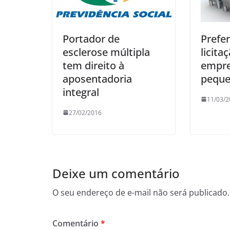
Portador de
Prefe
esclerose múltipla
licita
tem direito à
empre
aposentadoria
peque
integral
11/03/2
27/02/2016
Deixe um comentário
O seu endereço de e-mail não será publicado.
Comentário
*