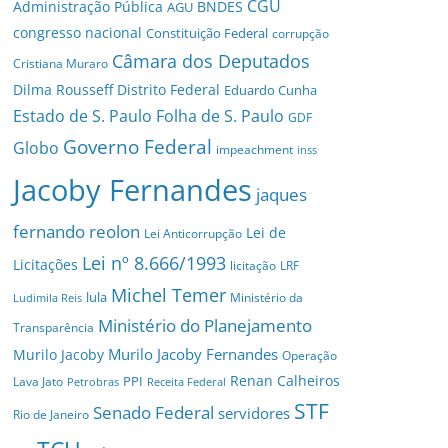
CGU
Administração Pública
BNDES
AGU
congresso nacional
Constituição Federal
corrupção
Câmara dos Deputados
Cristiana Muraro
Dilma Rousseff
Distrito Federal
Eduardo Cunha
Estado de S. Paulo
Folha de S. Paulo
GDF
Governo Federal
Globo
impeachment
inss
Jacoby Fernandes
jaques
fernando reolon
Lei de
Lei Anticorrupção
Lei nº 8.666/1993
Licitações
licitação
LRF
Michel Temer
lula
Ministério da
Ludimila Reis
Ministério do Planejamento
Transparência
Murilo Jacoby Fernandes
Murilo Jacoby
Operação
Renan Calheiros
PPI
Lava Jato
Petrobras
Receita Federal
STF
Senado Federal
servidores
Rio de Janeiro