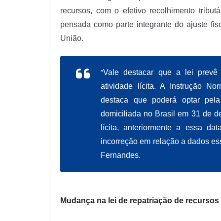
recursos, com o efetivo recolhimento tributá
pensada como parte integrante do ajuste fis
União.
“
Vale destacar que a lei prevê
atividade lícita. A
Instrução Nor
destaca que poderá optar pela 
domiciliada no Brasil em 31 de de
lícita, anteriormente a essa d
incorreção em relação a dados ess
Fernandes.
Mudança na lei de repatriação de recursos