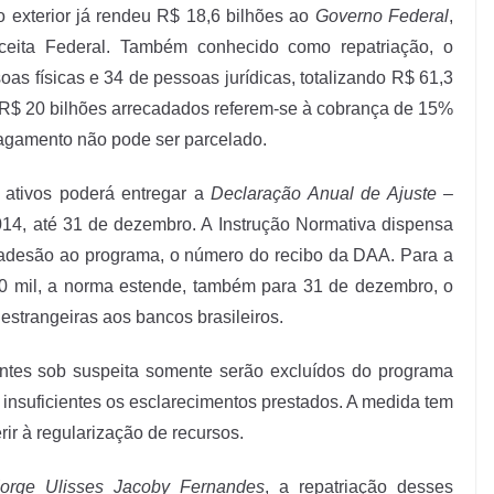
o exterior já rendeu R$ 18,6 bilhões ao
Governo Federal
,
eita Federal. Também conhecido como repatriação, o
s físicas e 34 de pessoas jurídicas, totalizando R$ 61,3
 R$ 20 bilhões arrecadados referem-se à cobrança de 15%
agamento não pode ser parcelado.
 ativos poderá entregar a
Declaração Anual de Ajuste
–
2014, até 31 de dezembro. A Instrução Normativa dispensa
 adesão ao programa, o número do recibo da DAA. Para a
00 mil, a norma estende, também para 31 de dezembro, o
 estrangeiras aos bancos brasileiros.
uintes sob suspeita somente serão excluídos do programa
 insuficientes os esclarecimentos prestados. A medida tem
ir à regularização de recursos.
orge Ulisses Jacoby Fernandes
, a repatriação desses