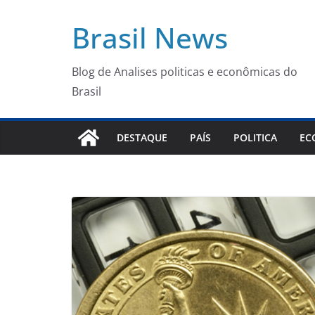
Pular
Brasil News
para
o
conteúdo
Blog de Analises politicas e econômicas do
Brasil
DESTAQUE
PAÍS
POLITICA
EC