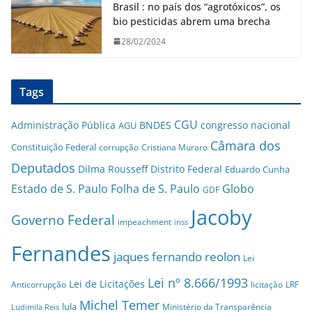
Brasil : no país dos “agrotóxicos”, os
bio pesticidas abrem uma brecha
28/02/2024
Tags
CGU
Administração Pública
BNDES
congresso nacional
AGU
Câmara dos
Constituição Federal
corrupção
Cristiana Muraro
Deputados
Dilma Rousseff
Distrito Federal
Eduardo Cunha
Estado de S. Paulo
Folha de S. Paulo
Globo
GDF
Jacoby
Governo Federal
impeachment
inss
Fernandes
jaques fernando reolon
Lei
Lei nº 8.666/1993
Lei de Licitações
Anticorrupção
licitação
LRF
Michel Temer
lula
Ministério da Transparência
Ludimila Reis