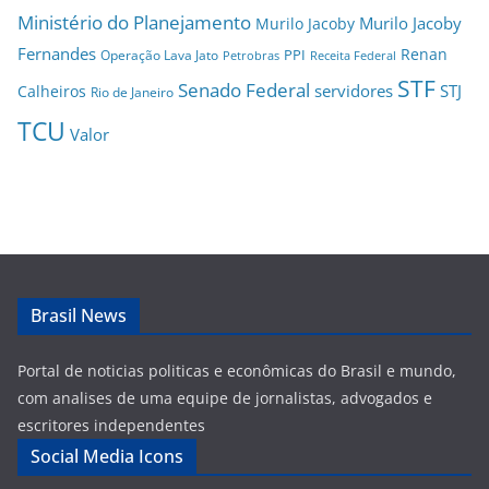
Ministério do Planejamento
Murilo Jacoby
Murilo Jacoby
Fernandes
Renan
PPI
Operação Lava Jato
Petrobras
Receita Federal
STF
Senado Federal
servidores
STJ
Calheiros
Rio de Janeiro
TCU
Valor
Brasil News
Portal de noticias politicas e econômicas do Brasil e mundo,
com analises de uma equipe de jornalistas, advogados e
escritores independentes
Social Media Icons