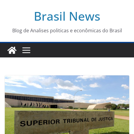
Pular
Brasil News
para
o
conteúdo
Blog de Analises politicas e econômicas do Brasil