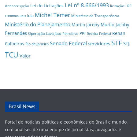
Lei nº 8.666/1993
Lei de Licitações
Anticorrupção
licitação
LRF
Michel Temer
lula
Ministério da Transparência
Ludimila Reis
Ministério do Planejamento
Murilo Jacoby
Murilo Jacoby
Fernandes
Renan
PPI
Operação Lava Jato
Petrobras
Receita Federal
STF
Senado Federal
servidores
STJ
Calheiros
Rio de Janeiro
TCU
Valor
Brasil News
Portal de noticias politicas e econômicas do Brasil e mundo,
com analises de uma equipe de jornalistas, advogados e