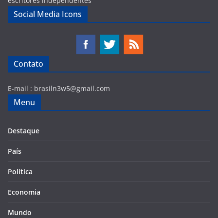
escritores independentes
Social Media Icons
Contato
E-mail :
brasiln3w5@gmail.com
Menu
Destaque
País
Politica
Economia
Mundo