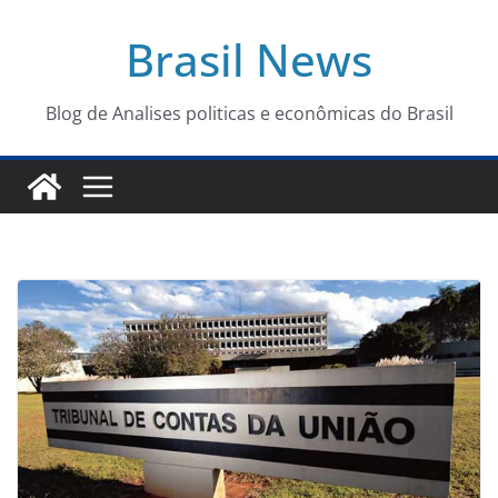
Pular
Brasil News
para
o
conteúdo
Blog de Analises politicas e econômicas do Brasil