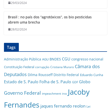
29/03/2024
Brasil : no país dos “agrotóxicos”, os bio pesticidas
abrem uma brecha
28/02/2024
Tags
CGU
Administração Pública
BNDES
congresso nacional
AGU
Câmara dos
Constituição Federal
corrupção
Cristiana Muraro
Deputados
Dilma Rousseff
Distrito Federal
Eduardo Cunha
Estado de S. Paulo
Folha de S. Paulo
Globo
GDF
Jacoby
Governo Federal
impeachment
inss
Fernandes
jaques fernando reolon
Lei