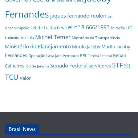
impeachment
inss
Fernandes
jaques fernando reolon
Lei
Lei nº 8.666/1993
Lei de Licitações
Anticorrupção
licitação
LRF
Michel Temer
lula
Ministério da Transparência
Ludimila Reis
Ministério do Planejamento
Murilo Jacoby
Murilo Jacoby
Fernandes
Renan
PPI
Operação Lava Jato
Petrobras
Receita Federal
STF
Senado Federal
servidores
STJ
Calheiros
Rio de Janeiro
TCU
Valor
Brasil News