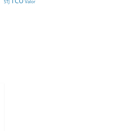
TCU
STJ
Valor