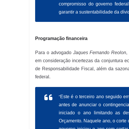
compromisso do governo federal 
garantir a sustentabilidade da dív
Programação financeira
Para o advogado
Jaques Fernando Reolon
,
em consideração incertezas da conjuntura ec
de Responsabilidade Fiscal, além da sazon
federal.
“
Este é o terceiro ano seguido e
antes de anunciar o contingenci
iniciado o ano limitando as de
Orçamento. Naquele ano, o corte 
governo iniciou o ano sem cortar 