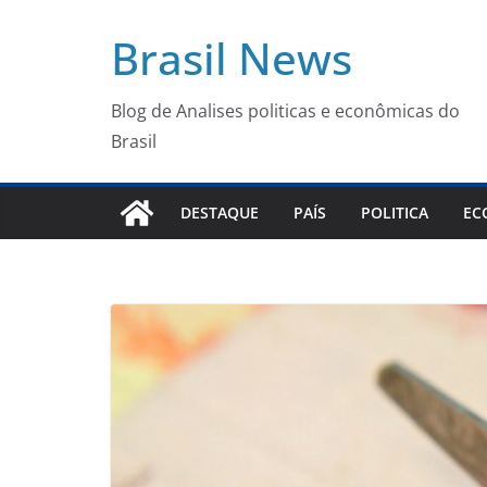
Pular
Brasil News
para
o
conteúdo
Blog de Analises politicas e econômicas do
Brasil
DESTAQUE
PAÍS
POLITICA
EC