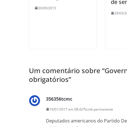
de se
30/09/2015
29/03/2
Um comentário sobre “
Govern
obrigatórios
”
356356tcmc
19/01/2017 em 08:42
Link permanente
Deputados americanos do Partido De