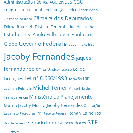
CGU
Administração Pública
BNDES
AGU
congresso nacional
Constituição Federal
corrupção
Câmara dos Deputados
Cristiana Muraro
Dilma Rousseff
Distrito Federal
Eduardo Cunha
Estado de S. Paulo
Folha de S. Paulo
GDF
Governo Federal
Globo
impeachment
inss
Jacoby Fernandes
jaques
fernando reolon
Lei de
Lei Anticorrupção
Lei nº 8.666/1993
Licitações
licitação
LRF
Michel Temer
lula
Ministério da
Ludimila Reis
Ministério do Planejamento
Transparência
Murilo Jacoby Fernandes
Murilo Jacoby
Operação
Renan Calheiros
PPI
Lava Jato
Petrobras
Receita Federal
STF
Senado Federal
servidores
Rio de Janeiro