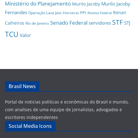
Ministério do Planejamento
Murilo Jacoby
Murilo Jacoby
Fernandes
Renan
PPI
Operação Lava Jato
Petrobras
Receita Federal
STF
Senado Federal
servidores
STJ
Calheiros
Rio de Janeiro
TCU
Valor
Brasil News
Portal de noticias politicas e econômicas do Brasil e mundo,
com analises de uma equipe de jornalistas, advogados e
escritores independentes
Social Media Icons