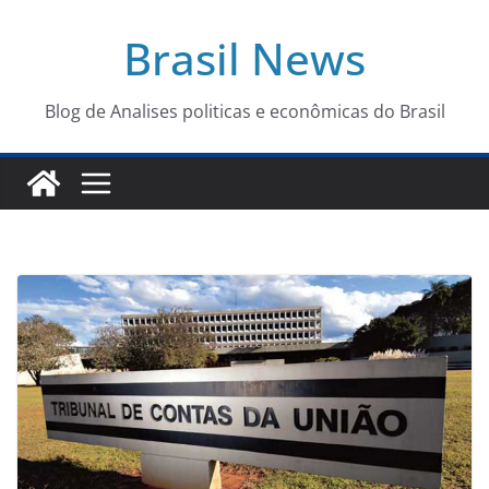
Pular
Brasil News
para
o
conteúdo
Blog de Analises politicas e econômicas do Brasil