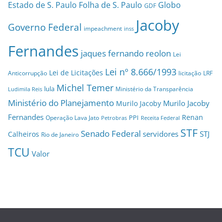
Estado de S. Paulo
Folha de S. Paulo
Globo
GDF
Jacoby
Governo Federal
impeachment
inss
Fernandes
jaques fernando reolon
Lei
Lei nº 8.666/1993
Lei de Licitações
Anticorrupção
licitação
LRF
Michel Temer
lula
Ministério da Transparência
Ludimila Reis
Ministério do Planejamento
Murilo Jacoby
Murilo Jacoby
Fernandes
Renan
PPI
Operação Lava Jato
Petrobras
Receita Federal
STF
Senado Federal
servidores
STJ
Calheiros
Rio de Janeiro
TCU
Valor