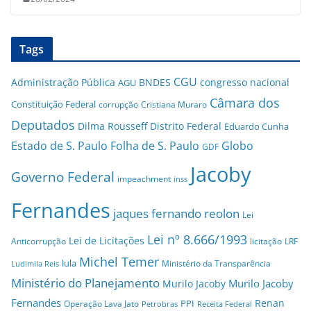
Tags
CGU
Administração Pública
BNDES
congresso nacional
AGU
Câmara dos
Constituição Federal
corrupção
Cristiana Muraro
Deputados
Dilma Rousseff
Distrito Federal
Eduardo Cunha
Estado de S. Paulo
Folha de S. Paulo
Globo
GDF
Jacoby
Governo Federal
impeachment
inss
Fernandes
jaques fernando reolon
Lei
Lei nº 8.666/1993
Lei de Licitações
Anticorrupção
licitação
LRF
Michel Temer
lula
Ministério da Transparência
Ludimila Reis
Ministério do Planejamento
Murilo Jacoby
Murilo Jacoby
Fernandes
Renan
PPI
Operação Lava Jato
Petrobras
Receita Federal