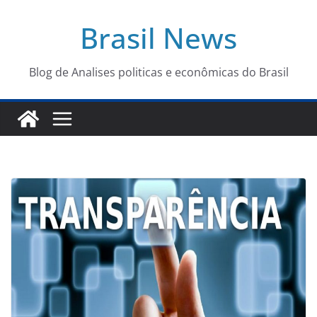
Pular
Brasil News
para
o
conteúdo
Blog de Analises politicas e econômicas do Brasil