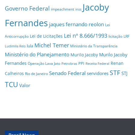
Jacoby
Governo Federal
impeachment
inss
Fernandes
jaques fernando reolon
Lei
Lei nº 8.666/1993
Lei de Licitações
Anticorrupção
licitação
LRF
Michel Temer
lula
Ministério da Transparência
Ludimila Reis
Ministério do Planejamento
Murilo Jacoby
Murilo Jacoby
Fernandes
Renan
PPI
Operação Lava Jato
Petrobras
Receita Federal
STF
Senado Federal
servidores
STJ
Calheiros
Rio de Janeiro
TCU
Valor