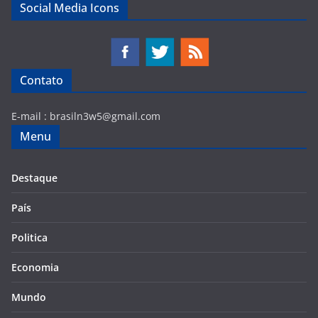
Social Media Icons
Contato
E-mail :
brasiln3w5@gmail.com
Menu
Destaque
País
Politica
Economia
Mundo