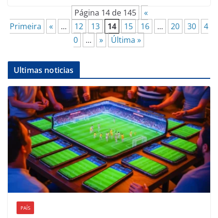
Página 14 de 145
«
Primeira
«
...
12
13
14
15
16
...
20
30
4
0
...
»
Última »
Ultimas noticias
PAÍS