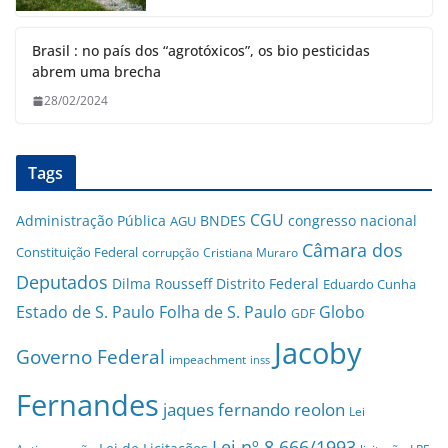
Brasil : no país dos “agrotóxicos”, os bio pesticidas
abrem uma brecha
28/02/2024
Tags
CGU
Administração Pública
BNDES
congresso nacional
AGU
Câmara dos
Constituição Federal
corrupção
Cristiana Muraro
Deputados
Dilma Rousseff
Distrito Federal
Eduardo Cunha
Estado de S. Paulo
Folha de S. Paulo
Globo
GDF
Jacoby
Governo Federal
impeachment
inss
Fernandes
jaques fernando reolon
Lei
Lei nº 8.666/1993