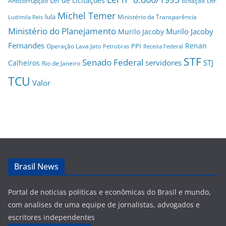
Lei de Licitações
Anticorrupção
licitação
LRF
Michel Temer
lula
Ministério da Transparência
Ludimila Reis
Ministério do Planejamento
Murilo Jacoby
Murilo Jacoby
Fernandes
Renan
PPI
Operação Lava Jato
Petrobras
Receita Federal
STF
Senado Federal
servidores
STJ
Calheiros
Rio de Janeiro
TCU
Valor
Brasil News
Portal de noticias politicas e econômicas do Brasil e mundo,
com analises de uma equipe de jornalistas, advogados e
escritores independentes