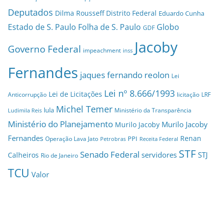
Deputados
Dilma Rousseff
Distrito Federal
Eduardo Cunha
Estado de S. Paulo
Folha de S. Paulo
Globo
GDF
Jacoby
Governo Federal
impeachment
inss
Fernandes
jaques fernando reolon
Lei
Lei nº 8.666/1993
Lei de Licitações
Anticorrupção
licitação
LRF
Michel Temer
lula
Ministério da Transparência
Ludimila Reis
Ministério do Planejamento
Murilo Jacoby
Murilo Jacoby
Fernandes
Renan
PPI
Operação Lava Jato
Petrobras
Receita Federal
STF
Senado Federal
servidores
STJ
Calheiros
Rio de Janeiro
TCU
Valor