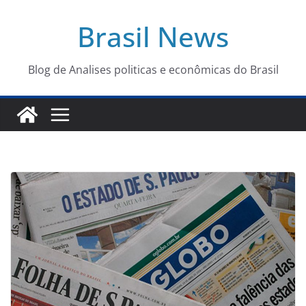
Pular
Brasil News
para
o
conteúdo
Blog de Analises politicas e econômicas do Brasil