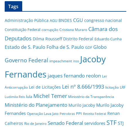
Tags
CGU
Administração Pública
BNDES
congresso nacional
AGU
Câmara dos
Constituição Federal
corrupção
Cristiana Muraro
Deputados
Dilma Rousseff
Distrito Federal
Eduardo Cunha
Estado de S. Paulo
Folha de S. Paulo
Globo
GDF
Jacoby
Governo Federal
impeachment
inss
Fernandes
jaques fernando reolon
Lei
Lei nº 8.666/1993
Lei de Licitações
Anticorrupção
licitação
LRF
Michel Temer
lula
Ministério da Transparência
Ludimila Reis
Ministério do Planejamento
Murilo Jacoby
Murilo Jacoby
Fernandes
Renan
PPI
Operação Lava Jato
Petrobras
Receita Federal
STF
Senado Federal
servidores
STJ
Calheiros
Rio de Janeiro