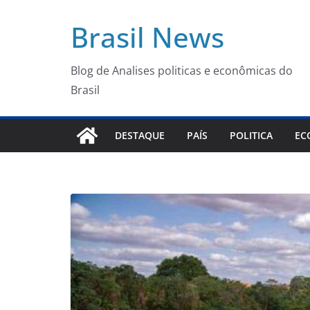
Pular
Brasil News
para
o
conteúdo
Blog de Analises politicas e econômicas do
Brasil
DESTAQUE
PAÍS
POLITICA
EC