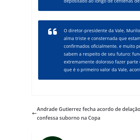
depositado ao longo de centenas de a
O diretor-presidente da Vale, Murilo 
alma triste e consternada que esta
confirmados oficialmente, e muito 
sabem a respeito de seu futuro: fun
extremamente doloroso fazer parte
que é o primeiro valor da Vale, acon
Andrade Gutierrez fecha acordo de delação
confessa suborno na Copa