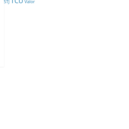
TCU
STJ
Valor