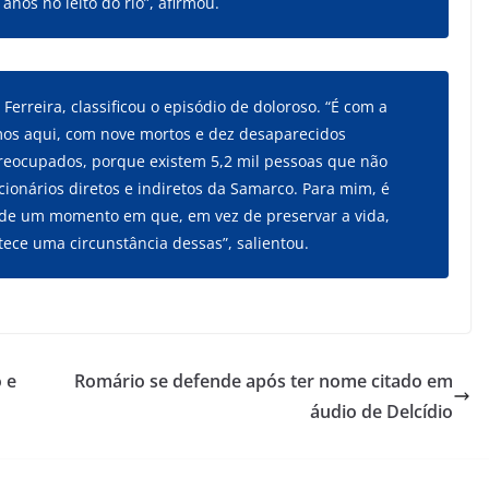
nos no leito do rio”, afirmou.
Ferreira, classificou o episódio de doloroso. “É com a
mos aqui, com nove mortos e dez desaparecidos
preocupados, porque existem 5,2 mil pessoas que não
cionários diretos e indiretos da Samarco. Para mim, é
 de um momento em que, em vez de preservar a vida,
tece uma circunstância dessas”, salientou.
 e
Romário se defende após ter nome citado em
áudio de Delcídio