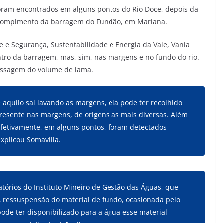
oram encontrados em alguns pontos do Rio Doce, depois da
 rompimento da barragem do Fundão, em Mariana.
e Segurança, Sustentabilidade e Energia da Vale, Vania
tro da barragem, mas, sim, nas margens e no fundo do rio.
assagem do volume de lama.
aquilo sai lavando as margens, ela pode ter recolhido
presente nas margens, de origens as mais diversas. Além
 efetivamente, em alguns pontos, foram detectados
xplicou Somavilla.
latórios do Instituto Mineiro de Gestão das Águas, que
 ressuspensão do material de fundo, ocasionada pelo
ode ter disponibilizado para a água esse material