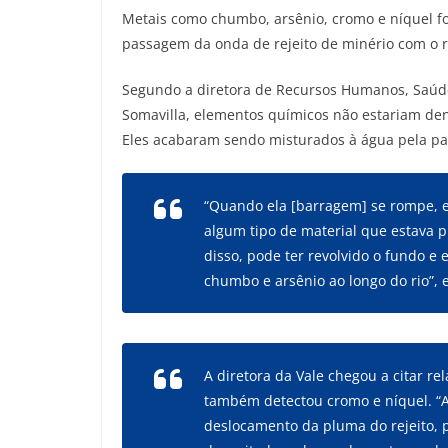
Metais como chumbo, arsênio, cromo e níquel f
passagem da onda de rejeito de minério com o
Segundo a diretora de Recursos Humanos, Saúde 
Somavilla, elementos químicos não estariam den
Eles acabaram sendo misturados à água pela p
“Quando ela [barragem] se rompe, e 
algum tipo de material que estava 
disso, pode ter revolvido o fundo e
chumbo e arsênio ao longo do rio”, e
A diretora da Vale chegou a citar re
também detectou cromo e níquel. “A
deslocamento da pluma do rejeito, p