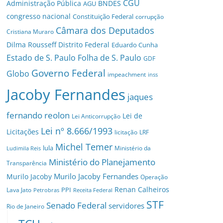
CGU
Administração Pública
BNDES
AGU
congresso nacional
Constituição Federal
corrupção
Câmara dos Deputados
Cristiana Muraro
Dilma Rousseff
Distrito Federal
Eduardo Cunha
Estado de S. Paulo
Folha de S. Paulo
GDF
Governo Federal
Globo
impeachment
inss
Jacoby Fernandes
jaques
fernando reolon
Lei de
Lei Anticorrupção
Lei nº 8.666/1993
Licitações
licitação
LRF
Michel Temer
lula
Ministério da
Ludimila Reis
Ministério do Planejamento
Transparência
Murilo Jacoby Fernandes
Murilo Jacoby
Operação
Renan Calheiros
PPI
Lava Jato
Petrobras
Receita Federal
STF
Senado Federal
servidores
Rio de Janeiro