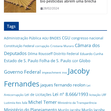
bio pesticidas abrem uma brecha
28/02/2024
Tags
CGU
Administração Pública
BNDES
congresso nacional
AGU
Câmara dos
Constituição Federal
corrupção
Cristiana Muraro
Deputados
Dilma Rousseff
Distrito Federal
Eduardo Cunha
Estado de S. Paulo
Folha de S. Paulo
Globo
GDF
Jacoby
Governo Federal
impeachment
inss
Fernandes
jaques fernando reolon
Lei
Lei nº 8.666/1993
Lei de Licitações
Anticorrupção
licitação
LRF
Michel Temer
lula
Ministério da Transparência
Ludimila Reis
Ministério do Planejamento
Murilo Jacoby
Murilo Jacoby