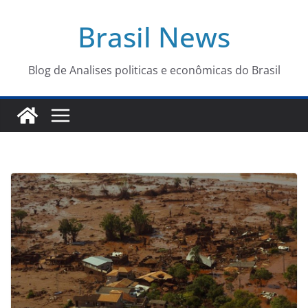
Pular
Brasil News
para
o
conteúdo
Blog de Analises politicas e econômicas do Brasil