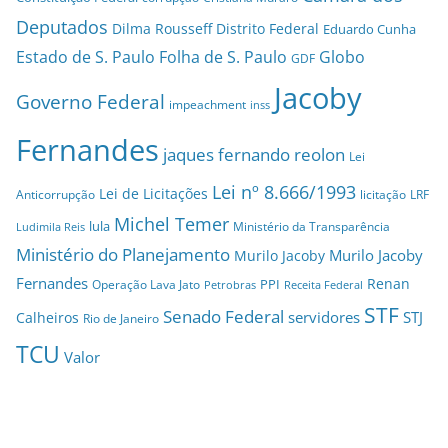
Deputados
Dilma Rousseff
Distrito Federal
Eduardo Cunha
Estado de S. Paulo
Folha de S. Paulo
Globo
GDF
Jacoby
Governo Federal
impeachment
inss
Fernandes
jaques fernando reolon
Lei
Lei nº 8.666/1993
Lei de Licitações
Anticorrupção
licitação
LRF
Michel Temer
lula
Ministério da Transparência
Ludimila Reis
Ministério do Planejamento
Murilo Jacoby
Murilo Jacoby
Fernandes
Renan
PPI
Operação Lava Jato
Petrobras
Receita Federal
STF
Senado Federal
servidores
STJ
Calheiros
Rio de Janeiro
TCU
Valor