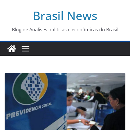
Pular
Brasil News
para
o
conteúdo
Blog de Analises politicas e econômicas do Brasil