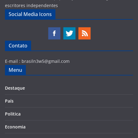
escritores independentes
Social Media Icons
Contato
E-mail :
brasiln3w5@gmail.com
Menu
Destaque
País
Politica
Economia