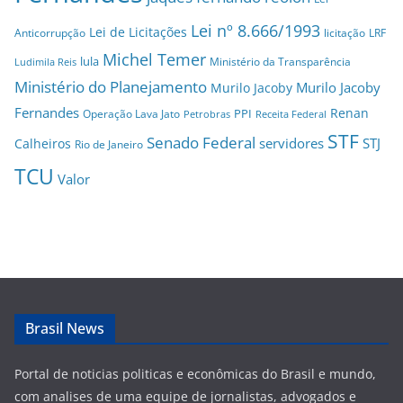
Lei nº 8.666/1993
Lei de Licitações
Anticorrupção
licitação
LRF
Michel Temer
lula
Ministério da Transparência
Ludimila Reis
Ministério do Planejamento
Murilo Jacoby
Murilo Jacoby
Fernandes
Renan
PPI
Operação Lava Jato
Petrobras
Receita Federal
STF
Senado Federal
servidores
STJ
Calheiros
Rio de Janeiro
TCU
Valor
Brasil News
Portal de noticias politicas e econômicas do Brasil e mundo,
com analises de uma equipe de jornalistas, advogados e