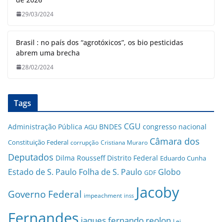
29/03/2024
Brasil : no país dos “agrotóxicos”, os bio pesticidas
abrem uma brecha
28/02/2024
Tags
CGU
Administração Pública
BNDES
congresso nacional
AGU
Câmara dos
Constituição Federal
corrupção
Cristiana Muraro
Deputados
Dilma Rousseff
Distrito Federal
Eduardo Cunha
Estado de S. Paulo
Folha de S. Paulo
Globo
GDF
Jacoby
Governo Federal
impeachment
inss
Fernandes
jaques fernando reolon
Lei