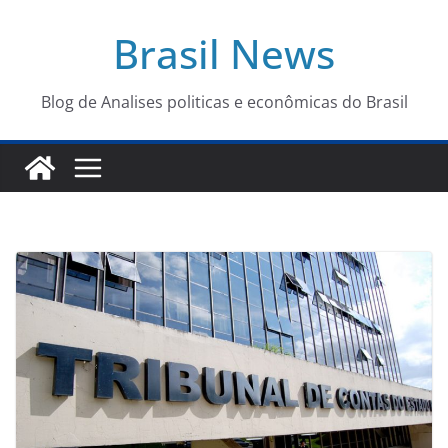
Pular
Brasil News
para
o
conteúdo
Blog de Analises politicas e econômicas do Brasil