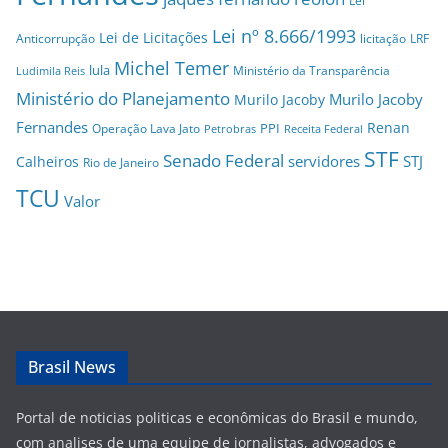
Lei
Lei nº 8.666/1993
Lei de Licitações
Anticorrupção
licitação
LRF
Michel Temer
lula
Ministério da Transparência
Ludimila Reis
Ministério do Planejamento
Murilo Jacoby
Murilo Jacoby
Fernandes
Renan
PPI
Operação Lava Jato
Petrobras
Receita Federal
STF
Senado Federal
servidores
STJ
Calheiros
Rio de Janeiro
TCU
Valor
Brasil News
Portal de noticias politicas e econômicas do Brasil e mundo,
com analises de uma equipe de jornalistas, advogados e