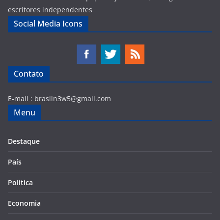
escritores independentes
Social Media Icons
Contato
E-mail :
brasiln3w5@gmail.com
Menu
Destaque
País
Politica
Economia