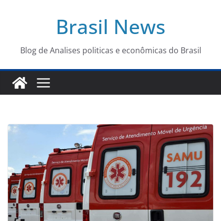
Pular
Brasil News
para
o
conteúdo
Blog de Analises politicas e econômicas do Brasil