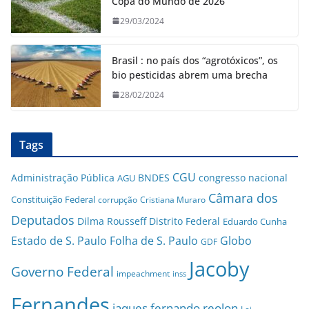
Copa do Mundo de 2026
29/03/2024
Brasil : no país dos “agrotóxicos”, os
bio pesticidas abrem uma brecha
28/02/2024
Tags
CGU
Administração Pública
BNDES
congresso nacional
AGU
Câmara dos
Constituição Federal
corrupção
Cristiana Muraro
Deputados
Dilma Rousseff
Distrito Federal
Eduardo Cunha
Estado de S. Paulo
Folha de S. Paulo
Globo
GDF
Jacoby
Governo Federal
impeachment
inss
Fernandes
jaques fernando reolon