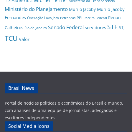
lula
Ministério da Transparência
Ludimila Reis
Ministério do Planejamento
Murilo Jacoby
Murilo Jacoby
Fernandes
Renan
PPI
Operação Lava Jato
Petrobras
Receita Federal
STF
Senado Federal
servidores
STJ
Calheiros
Rio de Janeiro
TCU
Valor
Brasil News
Portal de noticias politicas e econômicas do Brasil e mundo,
com analises de uma equipe de jornalistas, advogados e
escritores independentes
Social Media Icons