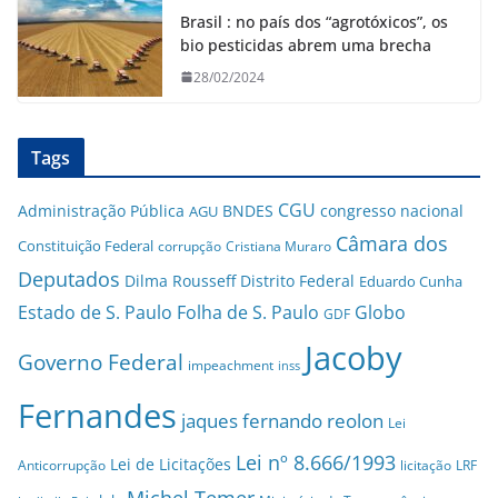
Brasil : no país dos “agrotóxicos”, os
bio pesticidas abrem uma brecha
28/02/2024
Tags
CGU
Administração Pública
BNDES
congresso nacional
AGU
Câmara dos
Constituição Federal
corrupção
Cristiana Muraro
Deputados
Dilma Rousseff
Distrito Federal
Eduardo Cunha
Estado de S. Paulo
Folha de S. Paulo
Globo
GDF
Jacoby
Governo Federal
impeachment
inss
Fernandes
jaques fernando reolon
Lei
Lei nº 8.666/1993
Lei de Licitações
Anticorrupção
licitação
LRF
Michel Temer