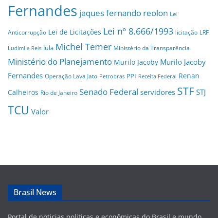
Fernandes
jaques fernando reolon
Lei
Lei nº 8.666/1993
Lei de Licitações
Anticorrupção
licitação
LRF
Michel Temer
lula
Ministério da Transparência
Ludimila Reis
Ministério do Planejamento
Murilo Jacoby
Murilo Jacoby
Fernandes
Renan
PPI
Operação Lava Jato
Petrobras
Receita Federal
STF
Senado Federal
servidores
STJ
Calheiros
Rio de Janeiro
TCU
Valor
Brasil News
Portal de noticias politicas e econômicas do Brasil e mundo,