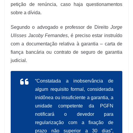
petição de renúncia, caso haja questionamentos
sobre a dívida.
Segundo o advogado e professor de Direito
Jorge
Ulisses Jacoby Fernandes
, é preciso estar instruído
com a documentação relativa à garantia – carta de
fiança bancária ou contrato de seguro de garantia
judicial.
“Constatada a inobservância de
algum requisito formal, considerada
inidônea ou insuficiente a garantia, a
unidade competente da PGFN
notificará o devedor para
regularização com a fixação de
prazo não superior a 30 dias”,