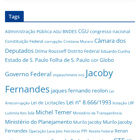
Tags
CGU
Administração Pública
BNDES
congresso nacional
AGU
Câmara dos
Constituição Federal
corrupção
Cristiana Muraro
Deputados
Dilma Rousseff
Distrito Federal
Eduardo Cunha
Estado de S. Paulo
Folha de S. Paulo
Globo
GDF
Jacoby
Governo Federal
impeachment
inss
Fernandes
jaques fernando reolon
Lei
Lei nº 8.666/1993
Lei de Licitações
Anticorrupção
licitação
LRF
Michel Temer
lula
Ministério da Transparência
Ludimila Reis
Ministério do Planejamento
Murilo Jacoby
Murilo Jacoby
Fernandes
Renan
PPI
Operação Lava Jato
Petrobras
Receita Federal