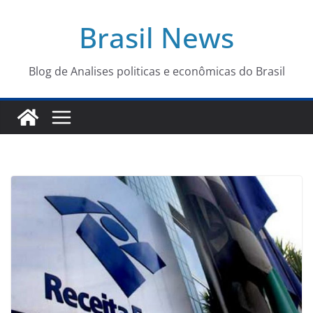
Pular
Brasil News
para
o
conteúdo
Blog de Analises politicas e econômicas do Brasil