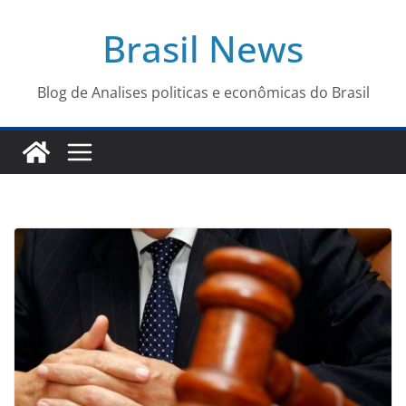
Pular
Brasil News
para
o
conteúdo
Blog de Analises politicas e econômicas do Brasil