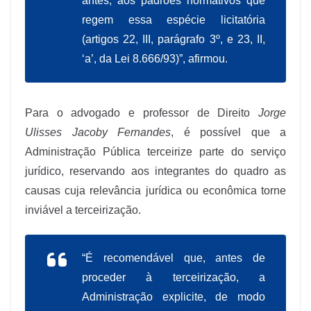
antes, aos padrões normativos que
regem essa espécie licitatória
(artigos 22, III, parágrafo 3º, e 23, II,
‘a’, da
Lei 8.666/93
)”, afirmou.
Para o advogado e professor de Direito
Jorge
Ulisses Jacoby Fernandes
, é possível que a
Administração Pública terceirize parte do serviço
jurídico, reservando aos integrantes do quadro as
causas cuja relevância jurídica ou econômica torne
inviável a terceirização.
“É recomendável que, antes de
proceder à terceirização, a
Administração explicite, de modo