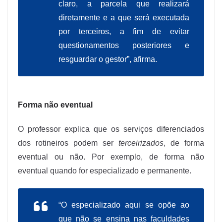
claro, a parcela que realizará
diretamente e a que será executada
por terceiros, a fim de evitar
questionamentos posteriores e
resguardar o gestor”, afirma.
Forma não eventual
O professor explica que os serviços diferenciados
dos rotineiros podem ser
terceirizados
, de forma
eventual ou não. Por exemplo, de forma não
eventual quando for especializado e permanente.
“O especializado aqui se opõe ao
que não se ensina nas faculdades