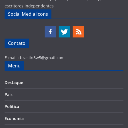
escritores independentes
Social Media Icons
Contato
E-mail :
brasiln3w5@gmail.com
Menu
Destaque
País
Politica
Economia