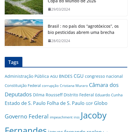
Copa do Mundo de 2026
29/03/2024
Brasil : no país dos “agrotóxicos”, os
bio pesticidas abrem uma brecha
28/02/2024
Tags
CGU
Administração Pública
BNDES
congresso nacional
AGU
Câmara dos
Constituição Federal
corrupção
Cristiana Muraro
Deputados
Dilma Rousseff
Distrito Federal
Eduardo Cunha
Estado de S. Paulo
Folha de S. Paulo
Globo
GDF
Jacoby
Governo Federal
impeachment
inss
Fernandes
jaques fernando reolon