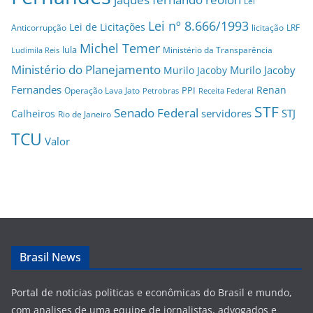
Lei
Lei nº 8.666/1993
Lei de Licitações
Anticorrupção
licitação
LRF
Michel Temer
lula
Ministério da Transparência
Ludimila Reis
Ministério do Planejamento
Murilo Jacoby
Murilo Jacoby
Fernandes
Renan
PPI
Operação Lava Jato
Petrobras
Receita Federal
STF
Senado Federal
servidores
STJ
Calheiros
Rio de Janeiro
TCU
Valor
Brasil News
Portal de noticias politicas e econômicas do Brasil e mundo,
com analises de uma equipe de jornalistas, advogados e