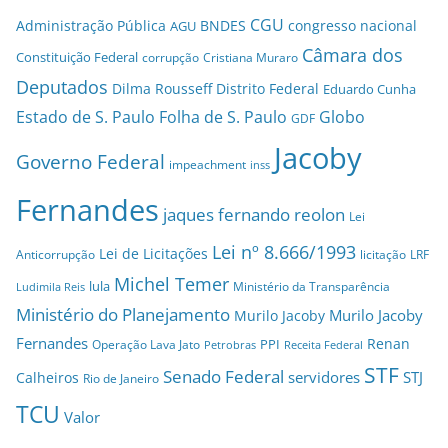
CGU
Administração Pública
BNDES
congresso nacional
AGU
Câmara dos
Constituição Federal
corrupção
Cristiana Muraro
Deputados
Dilma Rousseff
Distrito Federal
Eduardo Cunha
Estado de S. Paulo
Folha de S. Paulo
Globo
GDF
Jacoby
Governo Federal
impeachment
inss
Fernandes
jaques fernando reolon
Lei
Lei nº 8.666/1993
Lei de Licitações
Anticorrupção
licitação
LRF
Michel Temer
lula
Ministério da Transparência
Ludimila Reis
Ministério do Planejamento
Murilo Jacoby
Murilo Jacoby
Fernandes
Renan
PPI
Operação Lava Jato
Petrobras
Receita Federal
STF
Senado Federal
servidores
STJ
Calheiros
Rio de Janeiro
TCU
Valor