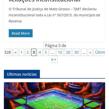
O Tribunal de Justiça de Mato Grosso – TJMT declarou
inconstitucional toda a Lei nº 567/2015, do município de
Reserva
Read More
Página 3 de
328
«
1
2
3
4
5
...
10
20
30
...
»
Últim
a »
Ultimas noticias