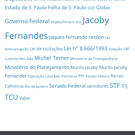
Estado de S. Paulo
Folha de S. Paulo
Globo
GDF
Jacoby
Governo Federal
impeachment
inss
Fernandes
jaques fernando reolon
Lei
Lei nº 8.666/1993
Lei de Licitações
Anticorrupção
licitação
LRF
Michel Temer
lula
Ministério da Transparência
Ludimila Reis
Ministério do Planejamento
Murilo Jacoby
Murilo Jacoby
Fernandes
Renan
PPI
Operação Lava Jato
Petrobras
Receita Federal
STF
Senado Federal
servidores
STJ
Calheiros
Rio de Janeiro
TCU
Valor