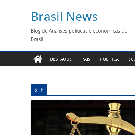
Pular
Brasil News
para
o
conteúdo
Blog de Analises politicas e econômicas do
Brasil
DESTAQUE
PAÍS
POLITICA
EC
STF