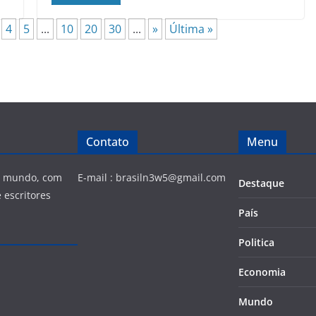
4
5
...
10
20
30
...
»
Última »
Contato
Menu
 e mundo, com
E-mail :
brasiln3w5@gmail.com
Destaque
 escritores
País
Politica
Economia
Mundo