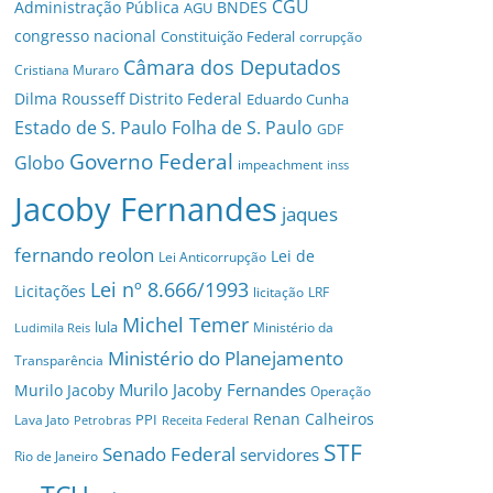
CGU
Administração Pública
BNDES
AGU
congresso nacional
Constituição Federal
corrupção
Câmara dos Deputados
Cristiana Muraro
Dilma Rousseff
Distrito Federal
Eduardo Cunha
Estado de S. Paulo
Folha de S. Paulo
GDF
Governo Federal
Globo
impeachment
inss
Jacoby Fernandes
jaques
fernando reolon
Lei de
Lei Anticorrupção
Lei nº 8.666/1993
Licitações
licitação
LRF
Michel Temer
lula
Ministério da
Ludimila Reis
Ministério do Planejamento
Transparência
Murilo Jacoby Fernandes
Murilo Jacoby
Operação
Renan Calheiros
PPI
Lava Jato
Petrobras
Receita Federal
STF
Senado Federal
servidores
Rio de Janeiro